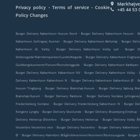
Mørkhøjve
.
.
Privacy policy
Terms of service
Cookie
+45 44 53 
Policy Changes
.
.
Burger Delivery København Husum Nord
Burger Delivery København Husum
B
.
.
København Sallingvej Kvarter
Burger Delivery København Bellahøj
Burger Deli
.
.
København Gl. Valby
Burger Delivery København Valby syd
Burger D
.
Stefansgade/Nørrebroparken/Lundtoftegade
Burger Delivery København Enghave
.
Guldbergskvarteret/Panum/Ravnsborggade
Burger Delivery København Kødbyen
.
.
Burger Delivery København København NV
Burger Delivery København Valby
.
.
Delivery København København N
Burger Delivery København København Ø
B
.
.
Husum Tingbjerg
Burger Delivery Brønshøj-Husum
Burger Delivery Søborg Br
.
.
Brønshøj-Husum
Burger Delivery Rødovre
Burger Delivery Vanløse Jyllingeve
.
.
Frederiksberg Vanløse
Burger Delivery Frederiksberg København N
Burger Del
.
.
.
Kongens Lyngby
Burger Delivery Skovlunde
Burger Delivery Bispebjerg Emdrup
.
.
Delivery Hellerup Østerbro
Burger Delivery Hellerup
Burger Delivery Valby Å
.
.
Vesterbro Vesterbro vest
Burger Delivery Vesterbro
Burger Delivery København
.
.
Ø
Burger Delivery Nørrebro Blågårdskvarteret/Assistens/Rantzausgade
Burger 