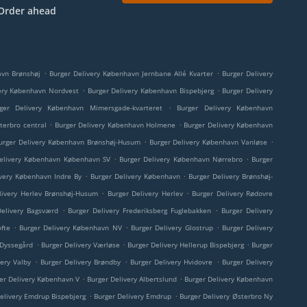
Order ahead
.
.
avn Brønshøj
Burger Delivery København Jernbane Allé Kvarter
Burger Delivery
.
.
ery København Nordvest
Burger Delivery København Bispebjerg
Burger Delivery
.
ger Delivery København Mimersgade-kvarteret
Burger Delivery København
.
.
terbro central
Burger Delivery København Holmene
Burger Delivery København
.
.
urger Delivery København Brønshøj-Husum
Burger Delivery København Vanløse
.
.
elivery København København SV
Burger Delivery København Nørrebro
Burger
.
.
ivery København Indre By
Burger Delivery København
Burger Delivery Brønshøj-
.
.
livery Herlev Brønshøj-Husum
Burger Delivery Herlev
Burger Delivery Rødovre
.
.
Delivery Bagsværd
Burger Delivery Frederiksberg Fuglebakken
Burger Delivery
.
.
.
fte
Burger Delivery København NV
Burger Delivery Glostrup
Burger Delivery
.
.
.
 Dyssegård
Burger Delivery Værløse
Burger Delivery Hellerup Bispebjerg
Burger
.
.
.
very Valby
Burger Delivery Brøndby
Burger Delivery Hvidovre
Burger Delivery
.
.
er Delivery København V
Burger Delivery Albertslund
Burger Delivery København
.
.
elivery Emdrup Bispebjerg
Burger Delivery Emdrup
Burger Delivery Østerbro Ny