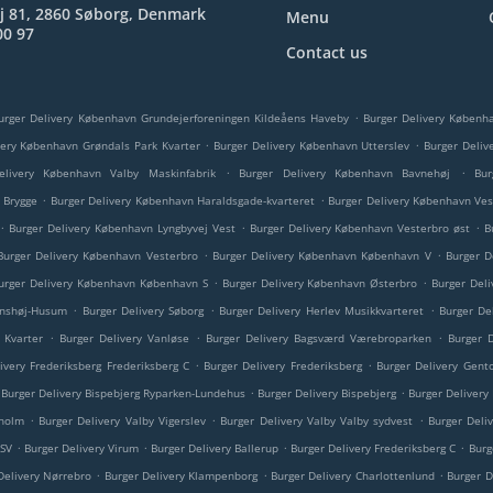
j 81, 2860 Søborg, Denmark
Menu
00 97
Contact us
.
urger Delivery København Grundejerforeningen Kildeåens Haveby
Burger Delivery Københ
.
.
very København Grøndals Park Kvarter
Burger Delivery København Utterslev
Burger Deliv
.
.
elivery København Valby Maskinfabrik
Burger Delivery København Bavnehøj
Bur
.
.
 Brygge
Burger Delivery København Haraldsgade-kvarteret
Burger Delivery København Ves
.
.
.
Burger Delivery København Lyngbyvej Vest
Burger Delivery København Vesterbro øst
B
.
.
Burger Delivery København Vesterbro
Burger Delivery København København V
Burger D
.
.
urger Delivery København København S
Burger Delivery København Østerbro
Burger Del
.
.
.
ønshøj-Husum
Burger Delivery Søborg
Burger Delivery Herlev Musikkvarteret
Burger De
.
.
.
j Kvarter
Burger Delivery Vanløse
Burger Delivery Bagsværd Værebroparken
Burger 
.
.
ivery Frederiksberg Frederiksberg C
Burger Delivery Frederiksberg
Burger Delivery Gento
.
.
Burger Delivery Bispebjerg Ryparken-Lundehus
Burger Delivery Bispebjerg
Burger Delivery
.
.
.
lholm
Burger Delivery Valby Vigerslev
Burger Delivery Valby Valby sydvest
Burger Deli
.
.
.
.
 SV
Burger Delivery Virum
Burger Delivery Ballerup
Burger Delivery Frederiksberg C
Burg
.
.
.
Delivery Nørrebro
Burger Delivery Klampenborg
Burger Delivery Charlottenlund
Burger D