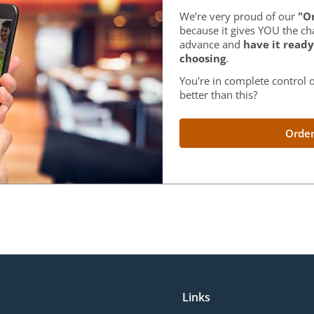
We’re very proud of our
"Or
because it gives YOU the ch
advance and
have it ready
choosing
.
You're in complete control o
better than this?
Order
Links