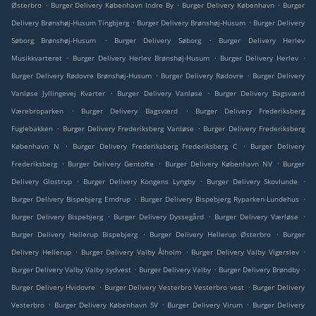
.
.
.
Østerbro
Burger Delivery København Indre By
Burger Delivery København
Burger
.
.
Delivery Brønshøj-Husum Tingbjerg
Burger Delivery Brønshøj-Husum
Burger Delivery
.
.
Søborg Brønshøj-Husum
Burger Delivery Søborg
Burger Delivery Herlev
.
.
.
Musikkvarteret
Burger Delivery Herlev Brønshøj-Husum
Burger Delivery Herlev
.
.
Burger Delivery Rødovre Brønshøj-Husum
Burger Delivery Rødovre
Burger Delivery
.
.
Vanløse Jyllingevej Kvarter
Burger Delivery Vanløse
Burger Delivery Bagsværd
.
.
Værebroparken
Burger Delivery Bagsværd
Burger Delivery Frederiksberg
.
.
Fuglebakken
Burger Delivery Frederiksberg Vanløse
Burger Delivery Frederiksberg
.
.
København N
Burger Delivery Frederiksberg Frederiksberg C
Burger Delivery
.
.
.
Frederiksberg
Burger Delivery Gentofte
Burger Delivery København NV
Burger
.
.
.
Delivery Glostrup
Burger Delivery Kongens Lyngby
Burger Delivery Skovlunde
.
.
Burger Delivery Bispebjerg Emdrup
Burger Delivery Bispebjerg Ryparken-Lundehus
.
.
.
Burger Delivery Bispebjerg
Burger Delivery Dyssegård
Burger Delivery Værløse
.
.
Burger Delivery Hellerup Bispebjerg
Burger Delivery Hellerup Østerbro
Burger
.
.
.
Delivery Hellerup
Burger Delivery Valby Ålholm
Burger Delivery Valby Vigerslev
.
.
.
Burger Delivery Valby Valby sydvest
Burger Delivery Valby
Burger Delivery Brøndby
.
.
Burger Delivery Hvidovre
Burger Delivery Vesterbro Vesterbro vest
Burger Delivery
.
.
.
Vesterbro
Burger Delivery København SV
Burger Delivery Virum
Burger Delivery