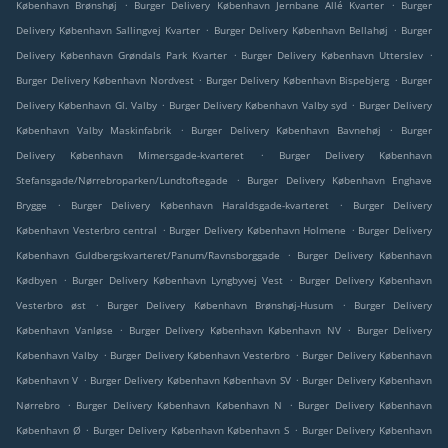
.
.
København Brønshøj
Burger Delivery København Jernbane Allé Kvarter
Burger
.
.
Delivery København Sallingvej Kvarter
Burger Delivery København Bellahøj
Burger
.
.
Delivery København Grøndals Park Kvarter
Burger Delivery København Utterslev
.
.
Burger Delivery København Nordvest
Burger Delivery København Bispebjerg
Burger
.
.
Delivery København Gl. Valby
Burger Delivery København Valby syd
Burger Delivery
.
.
København Valby Maskinfabrik
Burger Delivery København Bavnehøj
Burger
.
Delivery København Mimersgade-kvarteret
Burger Delivery København
.
Stefansgade/Nørrebroparken/Lundtoftegade
Burger Delivery København Enghave
.
.
Brygge
Burger Delivery København Haraldsgade-kvarteret
Burger Delivery
.
.
København Vesterbro central
Burger Delivery København Holmene
Burger Delivery
.
København Guldbergskvarteret/Panum/Ravnsborggade
Burger Delivery København
.
.
Kødbyen
Burger Delivery København Lyngbyvej Vest
Burger Delivery København
.
.
Vesterbro øst
Burger Delivery København Brønshøj-Husum
Burger Delivery
.
.
København Vanløse
Burger Delivery København København NV
Burger Delivery
.
.
København Valby
Burger Delivery København Vesterbro
Burger Delivery København
.
.
København V
Burger Delivery København København SV
Burger Delivery København
.
.
Nørrebro
Burger Delivery København København N
Burger Delivery København
.
.
København Ø
Burger Delivery København København S
Burger Delivery København