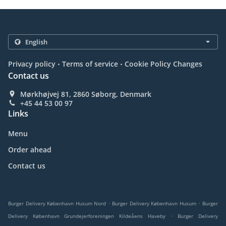
.
.
Privacy policy
Terms of service
Cookie Policy Changes
Contact us
Mørkhøjvej 81, 2860 Søborg, Denmark
+45 44 53 00 97
Links
Menu
Order ahead
Contact us
.
.
Burger Delivery København Husum Nord
Burger Delivery København Husum
Burger
.
Delivery København Grundejerforeningen Kildeåens Haveby
Burger Delivery