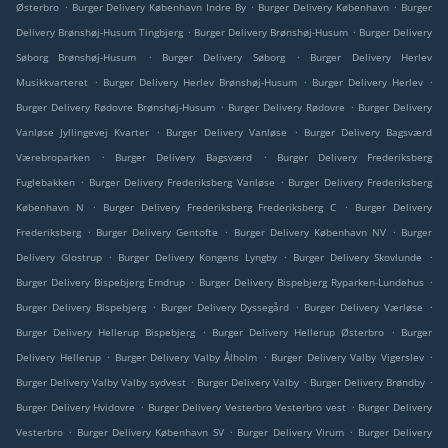
.
.
.
Østerbro
Burger Delivery København Indre By
Burger Delivery København
Burger
.
.
Delivery Brønshøj-Husum Tingbjerg
Burger Delivery Brønshøj-Husum
Burger Delivery
.
.
Søborg Brønshøj-Husum
Burger Delivery Søborg
Burger Delivery Herlev
.
.
.
Musikkvarteret
Burger Delivery Herlev Brønshøj-Husum
Burger Delivery Herlev
.
.
Burger Delivery Rødovre Brønshøj-Husum
Burger Delivery Rødovre
Burger Delivery
.
.
Vanløse Jyllingevej Kvarter
Burger Delivery Vanløse
Burger Delivery Bagsværd
.
.
Værebroparken
Burger Delivery Bagsværd
Burger Delivery Frederiksberg
.
.
Fuglebakken
Burger Delivery Frederiksberg Vanløse
Burger Delivery Frederiksberg
.
.
København N
Burger Delivery Frederiksberg Frederiksberg C
Burger Delivery
.
.
.
Frederiksberg
Burger Delivery Gentofte
Burger Delivery København NV
Burger
.
.
.
Delivery Glostrup
Burger Delivery Kongens Lyngby
Burger Delivery Skovlunde
.
.
Burger Delivery Bispebjerg Emdrup
Burger Delivery Bispebjerg Ryparken-Lundehus
.
.
.
Burger Delivery Bispebjerg
Burger Delivery Dyssegård
Burger Delivery Værløse
.
.
Burger Delivery Hellerup Bispebjerg
Burger Delivery Hellerup Østerbro
Burger
.
.
.
Delivery Hellerup
Burger Delivery Valby Ålholm
Burger Delivery Valby Vigerslev
.
.
.
Burger Delivery Valby Valby sydvest
Burger Delivery Valby
Burger Delivery Brøndby
.
.
Burger Delivery Hvidovre
Burger Delivery Vesterbro Vesterbro vest
Burger Delivery
.
.
.
Vesterbro
Burger Delivery København SV
Burger Delivery Virum
Burger Delivery