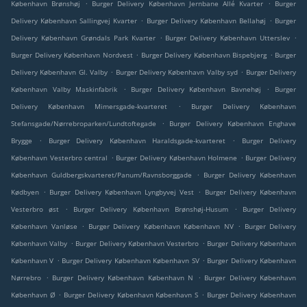
.
.
København Brønshøj
Burger Delivery København Jernbane Allé Kvarter
Burger
.
.
Delivery København Sallingvej Kvarter
Burger Delivery København Bellahøj
Burger
.
.
Delivery København Grøndals Park Kvarter
Burger Delivery København Utterslev
.
.
Burger Delivery København Nordvest
Burger Delivery København Bispebjerg
Burger
.
.
Delivery København Gl. Valby
Burger Delivery København Valby syd
Burger Delivery
.
.
København Valby Maskinfabrik
Burger Delivery København Bavnehøj
Burger
.
Delivery København Mimersgade-kvarteret
Burger Delivery København
.
Stefansgade/Nørrebroparken/Lundtoftegade
Burger Delivery København Enghave
.
.
Brygge
Burger Delivery København Haraldsgade-kvarteret
Burger Delivery
.
.
København Vesterbro central
Burger Delivery København Holmene
Burger Delivery
.
København Guldbergskvarteret/Panum/Ravnsborggade
Burger Delivery København
.
.
Kødbyen
Burger Delivery København Lyngbyvej Vest
Burger Delivery København
.
.
Vesterbro øst
Burger Delivery København Brønshøj-Husum
Burger Delivery
.
.
København Vanløse
Burger Delivery København København NV
Burger Delivery
.
.
København Valby
Burger Delivery København Vesterbro
Burger Delivery København
.
.
København V
Burger Delivery København København SV
Burger Delivery København
.
.
Nørrebro
Burger Delivery København København N
Burger Delivery København
.
.
København Ø
Burger Delivery København København S
Burger Delivery København