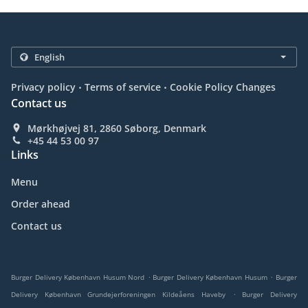
.
.
Privacy policy
Terms of service
Cookie Policy Changes
Contact us
Mørkhøjvej 81, 2860 Søborg, Denmark
+45 44 53 00 97
Links
Menu
Order ahead
Contact us
.
.
Burger Delivery København Husum Nord
Burger Delivery København Husum
Burger
.
Delivery København Grundejerforeningen Kildeåens Haveby
Burger Delivery