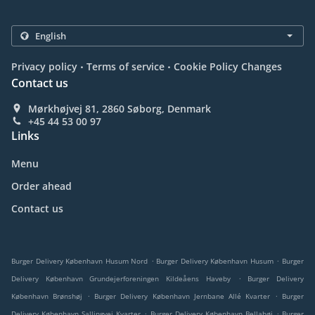
.
.
Privacy policy
Terms of service
Cookie Policy Changes
Contact us
Mørkhøjvej 81, 2860 Søborg, Denmark
+45 44 53 00 97
Links
Menu
Order ahead
Contact us
.
.
Burger Delivery København Husum Nord
Burger Delivery København Husum
Burger
.
Delivery København Grundejerforeningen Kildeåens Haveby
Burger Delivery
.
.
København Brønshøj
Burger Delivery København Jernbane Allé Kvarter
Burger
.
.
Delivery København Sallingvej Kvarter
Burger Delivery København Bellahøj
Burger