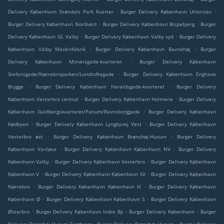
.
.
Delivery København Grøndals Park Kvarter
Burger Delivery København Utterslev
.
.
Burger Delivery København Nordvest
Burger Delivery København Bispebjerg
Burger
.
.
Delivery København Gl. Valby
Burger Delivery København Valby syd
Burger Delivery
.
.
København Valby Maskinfabrik
Burger Delivery København Bavnehøj
Burger
.
Delivery København Mimersgade-kvarteret
Burger Delivery København
.
Stefansgade/Nørrebroparken/Lundtoftegade
Burger Delivery København Enghave
.
.
Brygge
Burger Delivery København Haraldsgade-kvarteret
Burger Delivery
.
.
København Vesterbro central
Burger Delivery København Holmene
Burger Delivery
.
København Guldbergskvarteret/Panum/Ravnsborggade
Burger Delivery København
.
.
Kødbyen
Burger Delivery København Lyngbyvej Vest
Burger Delivery København
.
.
Vesterbro øst
Burger Delivery København Brønshøj-Husum
Burger Delivery
.
.
København Vanløse
Burger Delivery København København NV
Burger Delivery
.
.
København Valby
Burger Delivery København Vesterbro
Burger Delivery København
.
.
København V
Burger Delivery København København SV
Burger Delivery København
.
.
Nørrebro
Burger Delivery København København N
Burger Delivery København
.
.
København Ø
Burger Delivery København København S
Burger Delivery København
.
.
.
Østerbro
Burger Delivery København Indre By
Burger Delivery København
Burger
.
.