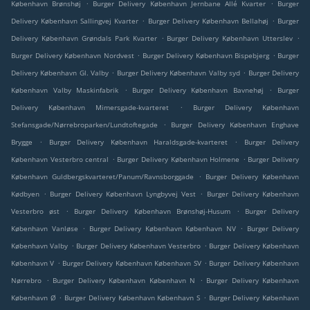
.
.
København Brønshøj
Burger Delivery København Jernbane Allé Kvarter
Burger
.
.
Delivery København Sallingvej Kvarter
Burger Delivery København Bellahøj
Burger
.
.
Delivery København Grøndals Park Kvarter
Burger Delivery København Utterslev
.
.
Burger Delivery København Nordvest
Burger Delivery København Bispebjerg
Burger
.
.
Delivery København Gl. Valby
Burger Delivery København Valby syd
Burger Delivery
.
.
København Valby Maskinfabrik
Burger Delivery København Bavnehøj
Burger
.
Delivery København Mimersgade-kvarteret
Burger Delivery København
.
Stefansgade/Nørrebroparken/Lundtoftegade
Burger Delivery København Enghave
.
.
Brygge
Burger Delivery København Haraldsgade-kvarteret
Burger Delivery
.
.
København Vesterbro central
Burger Delivery København Holmene
Burger Delivery
.
København Guldbergskvarteret/Panum/Ravnsborggade
Burger Delivery København
.
.
Kødbyen
Burger Delivery København Lyngbyvej Vest
Burger Delivery København
.
.
Vesterbro øst
Burger Delivery København Brønshøj-Husum
Burger Delivery
.
.
København Vanløse
Burger Delivery København København NV
Burger Delivery
.
.
København Valby
Burger Delivery København Vesterbro
Burger Delivery København
.
.
København V
Burger Delivery København København SV
Burger Delivery København
.
.
Nørrebro
Burger Delivery København København N
Burger Delivery København
.
.
København Ø
Burger Delivery København København S
Burger Delivery København