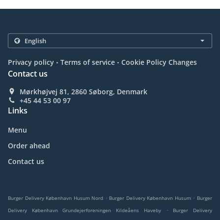
.
.
Privacy policy
Terms of service
Cookie Policy Changes
Contact us
Mørkhøjvej 81, 2860 Søborg, Denmark
+45 44 53 00 97
Links
Menu
Order ahead
Contact us
.
.
Burger Delivery København Husum Nord
Burger Delivery København Husum
Burger
.
Delivery København Grundejerforeningen Kildeåens Haveby
Burger Delivery