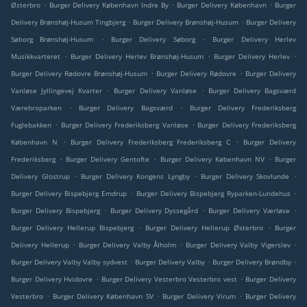
.
.
.
Østerbro
Burger Delivery København Indre By
Burger Delivery København
Burger
.
.
Delivery Brønshøj-Husum Tingbjerg
Burger Delivery Brønshøj-Husum
Burger Delivery
.
.
Søborg Brønshøj-Husum
Burger Delivery Søborg
Burger Delivery Herlev
.
.
.
Musikkvarteret
Burger Delivery Herlev Brønshøj-Husum
Burger Delivery Herlev
.
.
Burger Delivery Rødovre Brønshøj-Husum
Burger Delivery Rødovre
Burger Delivery
.
.
Vanløse Jyllingevej Kvarter
Burger Delivery Vanløse
Burger Delivery Bagsværd
.
.
Værebroparken
Burger Delivery Bagsværd
Burger Delivery Frederiksberg
.
.
Fuglebakken
Burger Delivery Frederiksberg Vanløse
Burger Delivery Frederiksberg
.
.
København N
Burger Delivery Frederiksberg Frederiksberg C
Burger Delivery
.
.
.
Frederiksberg
Burger Delivery Gentofte
Burger Delivery København NV
Burger
.
.
.
Delivery Glostrup
Burger Delivery Kongens Lyngby
Burger Delivery Skovlunde
.
.
Burger Delivery Bispebjerg Emdrup
Burger Delivery Bispebjerg Ryparken-Lundehus
.
.
.
Burger Delivery Bispebjerg
Burger Delivery Dyssegård
Burger Delivery Værløse
.
.
Burger Delivery Hellerup Bispebjerg
Burger Delivery Hellerup Østerbro
Burger
.
.
.
Delivery Hellerup
Burger Delivery Valby Ålholm
Burger Delivery Valby Vigerslev
.
.
.
Burger Delivery Valby Valby sydvest
Burger Delivery Valby
Burger Delivery Brøndby
.
.
Burger Delivery Hvidovre
Burger Delivery Vesterbro Vesterbro vest
Burger Delivery
.
.
.
Vesterbro
Burger Delivery København SV
Burger Delivery Virum
Burger Delivery