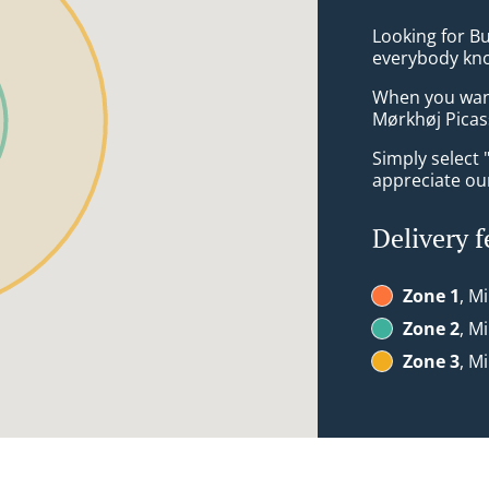
Looking for B
everybody kno
When you want 
Mørkhøj Picass
Simply select 
appreciate our
Delivery f
Zone 1
, Mi
Zone 2
, Mi
Zone 3
, Mi