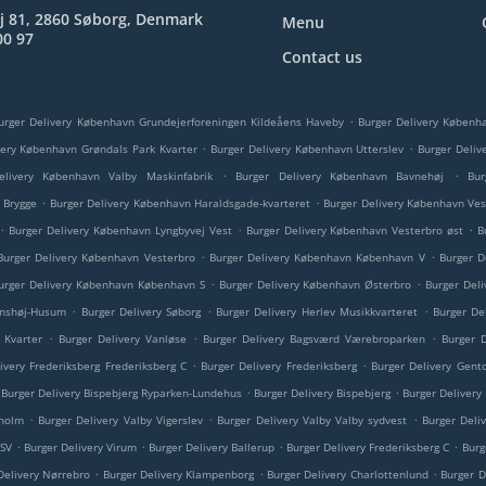
j 81, 2860 Søborg, Denmark
Menu
00 97
Contact us
.
urger Delivery København Grundejerforeningen Kildeåens Haveby
Burger Delivery Københ
.
.
very København Grøndals Park Kvarter
Burger Delivery København Utterslev
Burger Deliv
.
.
elivery København Valby Maskinfabrik
Burger Delivery København Bavnehøj
Bur
.
.
 Brygge
Burger Delivery København Haraldsgade-kvarteret
Burger Delivery København Ves
.
.
.
Burger Delivery København Lyngbyvej Vest
Burger Delivery København Vesterbro øst
B
.
.
Burger Delivery København Vesterbro
Burger Delivery København København V
Burger D
.
.
urger Delivery København København S
Burger Delivery København Østerbro
Burger Del
.
.
.
ønshøj-Husum
Burger Delivery Søborg
Burger Delivery Herlev Musikkvarteret
Burger De
.
.
.
j Kvarter
Burger Delivery Vanløse
Burger Delivery Bagsværd Værebroparken
Burger 
.
.
ivery Frederiksberg Frederiksberg C
Burger Delivery Frederiksberg
Burger Delivery Gento
.
.
Burger Delivery Bispebjerg Ryparken-Lundehus
Burger Delivery Bispebjerg
Burger Delivery
.
.
.
lholm
Burger Delivery Valby Vigerslev
Burger Delivery Valby Valby sydvest
Burger Deli
.
.
.
.
 SV
Burger Delivery Virum
Burger Delivery Ballerup
Burger Delivery Frederiksberg C
Burg
.
.
.
Delivery Nørrebro
Burger Delivery Klampenborg
Burger Delivery Charlottenlund
Burger D