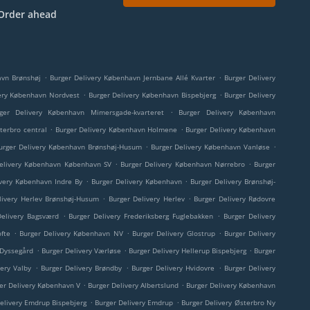
Order ahead
.
.
avn Brønshøj
Burger Delivery København Jernbane Allé Kvarter
Burger Delivery
.
.
ery København Nordvest
Burger Delivery København Bispebjerg
Burger Delivery
.
ger Delivery København Mimersgade-kvarteret
Burger Delivery København
.
.
terbro central
Burger Delivery København Holmene
Burger Delivery København
.
.
urger Delivery København Brønshøj-Husum
Burger Delivery København Vanløse
.
.
elivery København København SV
Burger Delivery København Nørrebro
Burger
.
.
ivery København Indre By
Burger Delivery København
Burger Delivery Brønshøj-
.
.
livery Herlev Brønshøj-Husum
Burger Delivery Herlev
Burger Delivery Rødovre
.
.
Delivery Bagsværd
Burger Delivery Frederiksberg Fuglebakken
Burger Delivery
.
.
.
fte
Burger Delivery København NV
Burger Delivery Glostrup
Burger Delivery
.
.
.
 Dyssegård
Burger Delivery Værløse
Burger Delivery Hellerup Bispebjerg
Burger
.
.
.
very Valby
Burger Delivery Brøndby
Burger Delivery Hvidovre
Burger Delivery
.
.
er Delivery København V
Burger Delivery Albertslund
Burger Delivery København
.
.
elivery Emdrup Bispebjerg
Burger Delivery Emdrup
Burger Delivery Østerbro Ny