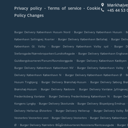
Mørkhøjve
.
.
Privacy policy
Terms of service
Cookie
+45 44 53 
Policy Changes
.
.
Burger Delivery København Husum Nord
Burger Delivery København Husum
B
.
.
København Sallingvej Kvarter
Burger Delivery København Bellahøj
Burger Deli
.
.
København Gl. Valby
Burger Delivery København Valby syd
Burger D
.
Stefansgade/Nørrebroparken/Lundtoftegade
Burger Delivery København Enghave
.
Guldbergskvarteret/Panum/Ravnsborggade
Burger Delivery København Kødbyen
.
.
Burger Delivery København København NV
Burger Delivery København Valby
.
.
Delivery København København N
Burger Delivery København København Ø
B
.
.
Husum Tingbjerg
Burger Delivery Brønshøj-Husum
Burger Delivery Søborg Br
.
.
Brønshøj-Husum
Burger Delivery Rødovre
Burger Delivery Vanløse Jyllingeve
.
.
Frederiksberg Vanløse
Burger Delivery Frederiksberg København N
Burger Del
.
.
.
Kongens Lyngby
Burger Delivery Skovlunde
Burger Delivery Bispebjerg Emdrup
.
.
Delivery Hellerup Østerbro
Burger Delivery Hellerup
Burger Delivery Valby Å
.
.
Vesterbro Vesterbro vest
Burger Delivery Vesterbro
Burger Delivery København
.
.
Ø
Burger Delivery Nørrebro Blågårdskvarteret/Assistens/Rantzausgade
Burger 