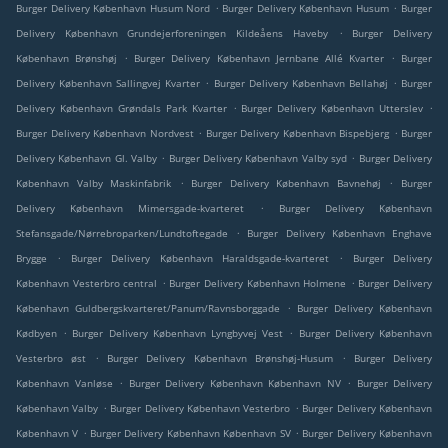
.
.
Burger Delivery København Husum Nord
Burger Delivery København Husum
Burger
.
Delivery København Grundejerforeningen Kildeåens Haveby
Burger Delivery
.
.
København Brønshøj
Burger Delivery København Jernbane Allé Kvarter
Burger
.
.
Delivery København Sallingvej Kvarter
Burger Delivery København Bellahøj
Burger
.
.
Delivery København Grøndals Park Kvarter
Burger Delivery København Utterslev
.
.
Burger Delivery København Nordvest
Burger Delivery København Bispebjerg
Burger
.
.
Delivery København Gl. Valby
Burger Delivery København Valby syd
Burger Delivery
.
.
København Valby Maskinfabrik
Burger Delivery København Bavnehøj
Burger
.
Delivery København Mimersgade-kvarteret
Burger Delivery København
.
Stefansgade/Nørrebroparken/Lundtoftegade
Burger Delivery København Enghave
.
.
Brygge
Burger Delivery København Haraldsgade-kvarteret
Burger Delivery
.
.
København Vesterbro central
Burger Delivery København Holmene
Burger Delivery
.
København Guldbergskvarteret/Panum/Ravnsborggade
Burger Delivery København
.
.
Kødbyen
Burger Delivery København Lyngbyvej Vest
Burger Delivery København
.
.
Vesterbro øst
Burger Delivery København Brønshøj-Husum
Burger Delivery
.
.
København Vanløse
Burger Delivery København København NV
Burger Delivery
.
.
København Valby
Burger Delivery København Vesterbro
Burger Delivery København
.
.
København V
Burger Delivery København København SV
Burger Delivery København