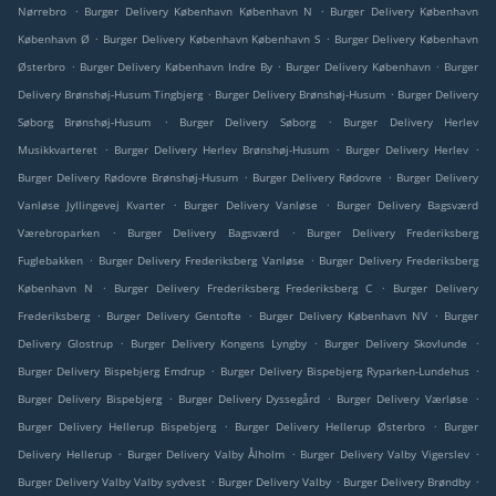
.
.
Nørrebro
Burger Delivery København København N
Burger Delivery København
.
.
København Ø
Burger Delivery København København S
Burger Delivery København
.
.
.
Østerbro
Burger Delivery København Indre By
Burger Delivery København
Burger
.
.
Delivery Brønshøj-Husum Tingbjerg
Burger Delivery Brønshøj-Husum
Burger Delivery
.
.
Søborg Brønshøj-Husum
Burger Delivery Søborg
Burger Delivery Herlev
.
.
.
Musikkvarteret
Burger Delivery Herlev Brønshøj-Husum
Burger Delivery Herlev
.
.
Burger Delivery Rødovre Brønshøj-Husum
Burger Delivery Rødovre
Burger Delivery
.
.
Vanløse Jyllingevej Kvarter
Burger Delivery Vanløse
Burger Delivery Bagsværd
.
.
Værebroparken
Burger Delivery Bagsværd
Burger Delivery Frederiksberg
.
.
Fuglebakken
Burger Delivery Frederiksberg Vanløse
Burger Delivery Frederiksberg
.
.
København N
Burger Delivery Frederiksberg Frederiksberg C
Burger Delivery
.
.
.
Frederiksberg
Burger Delivery Gentofte
Burger Delivery København NV
Burger
.
.
.
Delivery Glostrup
Burger Delivery Kongens Lyngby
Burger Delivery Skovlunde
.
.
Burger Delivery Bispebjerg Emdrup
Burger Delivery Bispebjerg Ryparken-Lundehus
.
.
.
Burger Delivery Bispebjerg
Burger Delivery Dyssegård
Burger Delivery Værløse
.
.
Burger Delivery Hellerup Bispebjerg
Burger Delivery Hellerup Østerbro
Burger
.
.
.
Delivery Hellerup
Burger Delivery Valby Ålholm
Burger Delivery Valby Vigerslev
.
.
.
Burger Delivery Valby Valby sydvest
Burger Delivery Valby
Burger Delivery Brøndby