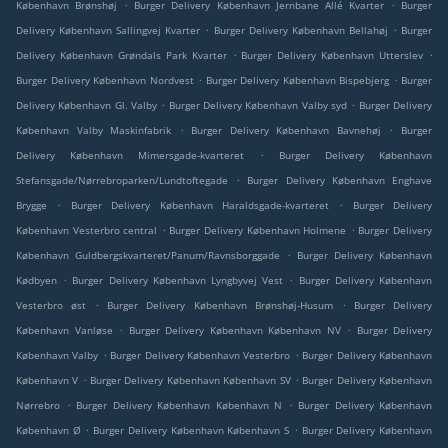
.
.
København Brønshøj
Burger Delivery København Jernbane Allé Kvarter
Burger
.
.
Delivery København Sallingvej Kvarter
Burger Delivery København Bellahøj
Burger
.
.
Delivery København Grøndals Park Kvarter
Burger Delivery København Utterslev
.
.
Burger Delivery København Nordvest
Burger Delivery København Bispebjerg
Burger
.
.
Delivery København Gl. Valby
Burger Delivery København Valby syd
Burger Delivery
.
.
København Valby Maskinfabrik
Burger Delivery København Bavnehøj
Burger
.
Delivery København Mimersgade-kvarteret
Burger Delivery København
.
Stefansgade/Nørrebroparken/Lundtoftegade
Burger Delivery København Enghave
.
.
Brygge
Burger Delivery København Haraldsgade-kvarteret
Burger Delivery
.
.
København Vesterbro central
Burger Delivery København Holmene
Burger Delivery
.
København Guldbergskvarteret/Panum/Ravnsborggade
Burger Delivery København
.
.
Kødbyen
Burger Delivery København Lyngbyvej Vest
Burger Delivery København
.
.
Vesterbro øst
Burger Delivery København Brønshøj-Husum
Burger Delivery
.
.
København Vanløse
Burger Delivery København København NV
Burger Delivery
.
.
København Valby
Burger Delivery København Vesterbro
Burger Delivery København
.
.
København V
Burger Delivery København København SV
Burger Delivery København
.
.
Nørrebro
Burger Delivery København København N
Burger Delivery København
.
.
København Ø
Burger Delivery København København S
Burger Delivery København