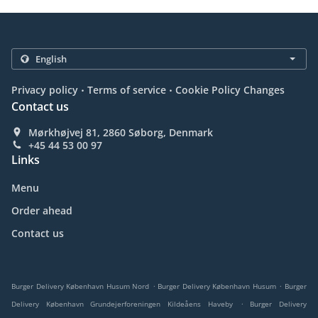
.
.
Privacy policy
Terms of service
Cookie Policy Changes
Contact us
Mørkhøjvej 81, 2860 Søborg, Denmark
+45 44 53 00 97
Links
Menu
Order ahead
Contact us
.
.
Burger Delivery København Husum Nord
Burger Delivery København Husum
Burger
.
Delivery København Grundejerforeningen Kildeåens Haveby
Burger Delivery