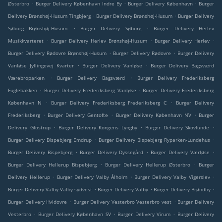
.
.
.
Østerbro
Burger Delivery København Indre By
Burger Delivery København
Burger
.
.
Delivery Brønshøj-Husum Tingbjerg
Burger Delivery Brønshøj-Husum
Burger Delivery
.
.
Søborg Brønshøj-Husum
Burger Delivery Søborg
Burger Delivery Herlev
.
.
.
Musikkvarteret
Burger Delivery Herlev Brønshøj-Husum
Burger Delivery Herlev
.
.
Burger Delivery Rødovre Brønshøj-Husum
Burger Delivery Rødovre
Burger Delivery
.
.
Vanløse Jyllingevej Kvarter
Burger Delivery Vanløse
Burger Delivery Bagsværd
.
.
Værebroparken
Burger Delivery Bagsværd
Burger Delivery Frederiksberg
.
.
Fuglebakken
Burger Delivery Frederiksberg Vanløse
Burger Delivery Frederiksberg
.
.
København N
Burger Delivery Frederiksberg Frederiksberg C
Burger Delivery
.
.
.
Frederiksberg
Burger Delivery Gentofte
Burger Delivery København NV
Burger
.
.
.
Delivery Glostrup
Burger Delivery Kongens Lyngby
Burger Delivery Skovlunde
.
.
Burger Delivery Bispebjerg Emdrup
Burger Delivery Bispebjerg Ryparken-Lundehus
.
.
.
Burger Delivery Bispebjerg
Burger Delivery Dyssegård
Burger Delivery Værløse
.
.
Burger Delivery Hellerup Bispebjerg
Burger Delivery Hellerup Østerbro
Burger
.
.
.
Delivery Hellerup
Burger Delivery Valby Ålholm
Burger Delivery Valby Vigerslev
.
.
.
Burger Delivery Valby Valby sydvest
Burger Delivery Valby
Burger Delivery Brøndby
.
.
Burger Delivery Hvidovre
Burger Delivery Vesterbro Vesterbro vest
Burger Delivery
.
.
.
Vesterbro
Burger Delivery København SV
Burger Delivery Virum
Burger Delivery