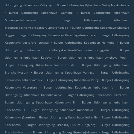
.
Udbringning København Valby syd
Burger Udbringning København Valby Maskinfabrik
.
.
Burger Udbringning København Bavnehøj
Burger Udbringning København
.
Mimersgade-kvarteret
Burger Udbringning København
.
Stefansgade/Nørrebroparken/Lundtoftegade
Burger Udbringning København Enghave
.
.
Brygge
Burger Udbringning København Haraldsgade-kvarteret
Burger Udbringning
.
.
København Vesterbro central
Burger Udbringning København Holmene
Burger
.
Udbringning København Guldbergskvarteret/Panum/Ravnsborggade
Burger
.
.
Udbringning København Kødbyen
Burger Udbringning København Lyngbyvej Vest
.
Burger Udbringning København Vesterbro øst
Burger Udbringning København
.
.
Brønshøj-Husum
Burger Udbringning København Vanløse
Burger Udbringning
.
.
København København NV
Burger Udbringning København Valby
Burger Udbringning
.
.
København Vesterbro
Burger Udbringning København København V
Burger
.
.
Udbringning København København SV
Burger Udbringning København Nørrebro
.
Burger Udbringning København København N
Burger Udbringning København
.
.
København Ø
Burger Udbringning København København S
Burger Udbringning
.
.
København Østerbro
Burger Udbringning København Indre By
Burger Udbringning
.
.
København
Burger Udbringning Brønshøj-Husum Tingbjerg
Burger Udbringning
.
.
Brønshøj-Husum
Burger Udbringning Søborg Brønshøj-Husum
Burger Udbringning