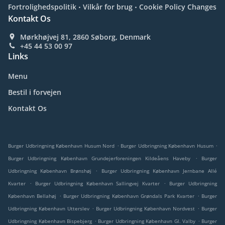
.
.
Fortrolighedspolitik
Vilkår for brug
Cookie Policy Changes
Kontakt Os
Mørkhøjvej 81, 2860 Søborg, Denmark
+45 44 53 00 97
Links
Menu
Bestil i forvejen
Kontakt Os
.
.
Burger Udbringning København Husum Nord
Burger Udbringning København Husum
.
Burger Udbringning København Grundejerforeningen Kildeåens Haveby
Burger
.
Udbringning København Brønshøj
Burger Udbringning København Jernbane Allé
.
.
Kvarter
Burger Udbringning København Sallingvej Kvarter
Burger Udbringning
.
.
København Bellahøj
Burger Udbringning København Grøndals Park Kvarter
Burger
.
.
Udbringning København Utterslev
Burger Udbringning København Nordvest
Burger
.
.
Udbringning København Bispebjerg
Burger Udbringning København Gl. Valby
Burger