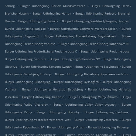
.
.
Søborg
Burger Udbringning Herlev Musikkvarteret
Burger Udbringning Herlev
.
.
Brønshøj-Husum
Burger Udbringning Herlev
Burger Udbringning Rødovre Brønshøj-
.
.
.
Husum
Burger Udbringning Rødovre
Burger Udbringning Vanløse Jyllingevej Kvarter
.
.
Burger Udbringning Vanløse
Burger Udbringning Bagsværd Værebroparken
Burger
.
.
Udbringning Bagsværd
Burger Udbringning Frederiksberg Fuglebakken
Burger
.
.
Udbringning Frederiksberg Vanløse
Burger Udbringning Frederiksberg København N
.
.
Burger Udbringning Frederiksberg Frederiksberg C
Burger Udbringning Frederiksberg
.
.
Burger Udbringning Gentofte
Burger Udbringning København NV
Burger Udbringning
.
.
.
Glostrup
Burger Udbringning Kongens Lyngby
Burger Udbringning Skovlunde
Burger
.
.
Udbringning Bispebjerg Emdrup
Burger Udbringning Bispebjerg Ryparken-Lundehus
.
.
Burger Udbringning Bispebjerg
Burger Udbringning Dyssegård
Burger Udbringning
.
.
Værløse
Burger Udbringning Hellerup Bispebjerg
Burger Udbringning Hellerup
.
.
.
Østerbro
Burger Udbringning Hellerup
Burger Udbringning Valby Ålholm
Burger
.
.
Udbringning Valby Vigerslev
Burger Udbringning Valby Valby sydvest
Burger
.
.
.
Udbringning Valby
Burger Udbringning Brøndby
Burger Udbringning Hvidovre
.
.
Burger Udbringning Vesterbro Vesterbro vest
Burger Udbringning Vesterbro
Burger
.
.
.
Udbringning København SV
Burger Udbringning Virum
Burger Udbringning Ballerup
.
.
Burger Udbringning Frederiksberg C
Burger Udbringning København V
Burger