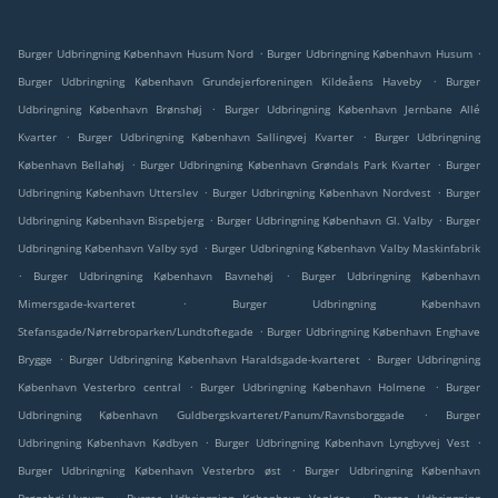
.
.
Burger Udbringning København Husum Nord
Burger Udbringning København Husum
.
Burger Udbringning København Grundejerforeningen Kildeåens Haveby
Burger
.
Udbringning København Brønshøj
Burger Udbringning København Jernbane Allé
.
.
Kvarter
Burger Udbringning København Sallingvej Kvarter
Burger Udbringning
.
.
København Bellahøj
Burger Udbringning København Grøndals Park Kvarter
Burger
.
.
Udbringning København Utterslev
Burger Udbringning København Nordvest
Burger
.
.
Udbringning København Bispebjerg
Burger Udbringning København Gl. Valby
Burger
.
Udbringning København Valby syd
Burger Udbringning København Valby Maskinfabrik
.
.
Burger Udbringning København Bavnehøj
Burger Udbringning København
.
Mimersgade-kvarteret
Burger Udbringning København
.
Stefansgade/Nørrebroparken/Lundtoftegade
Burger Udbringning København Enghave
.
.
Brygge
Burger Udbringning København Haraldsgade-kvarteret
Burger Udbringning
.
.
København Vesterbro central
Burger Udbringning København Holmene
Burger
.
Udbringning København Guldbergskvarteret/Panum/Ravnsborggade
Burger
.
.
Udbringning København Kødbyen
Burger Udbringning København Lyngbyvej Vest
.
Burger Udbringning København Vesterbro øst
Burger Udbringning København
.
.