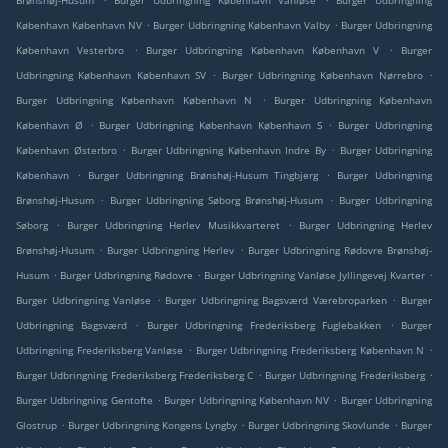
Brønshøj-Husum
Burger Udbringning København Vanløse
Burger Udbringning
.
.
København København NV
Burger Udbringning København Valby
Burger Udbringning
.
.
København Vesterbro
Burger Udbringning København København V
Burger
.
.
Udbringning København København SV
Burger Udbringning København Nørrebro
.
Burger Udbringning København København N
Burger Udbringning København
.
.
København Ø
Burger Udbringning København København S
Burger Udbringning
.
.
København Østerbro
Burger Udbringning København Indre By
Burger Udbringning
.
.
København
Burger Udbringning Brønshøj-Husum Tingbjerg
Burger Udbringning
.
.
Brønshøj-Husum
Burger Udbringning Søborg Brønshøj-Husum
Burger Udbringning
.
.
Søborg
Burger Udbringning Herlev Musikkvarteret
Burger Udbringning Herlev
.
.
Brønshøj-Husum
Burger Udbringning Herlev
Burger Udbringning Rødovre Brønshøj-
.
.
.
Husum
Burger Udbringning Rødovre
Burger Udbringning Vanløse Jyllingevej Kvarter
.
.
Burger Udbringning Vanløse
Burger Udbringning Bagsværd Værebroparken
Burger
.
.
Udbringning Bagsværd
Burger Udbringning Frederiksberg Fuglebakken
Burger
.
.
Udbringning Frederiksberg Vanløse
Burger Udbringning Frederiksberg København N
.
.
Burger Udbringning Frederiksberg Frederiksberg C
Burger Udbringning Frederiksberg
.
.
Burger Udbringning Gentofte
Burger Udbringning København NV
Burger Udbringning
.
.
.
Glostrup
Burger Udbringning Kongens Lyngby
Burger Udbringning Skovlunde
Burger
.
.