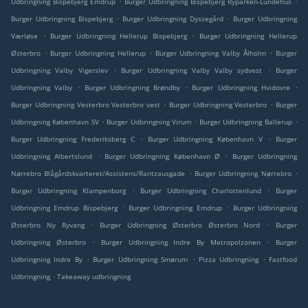
Udbringning Bispebjerg Emdrup
Burger Udbringning Bispebjerg Ryparken-Lundehus
.
.
Burger Udbringning Bispebjerg
Burger Udbringning Dyssegård
Burger Udbringning
.
.
Værløse
Burger Udbringning Hellerup Bispebjerg
Burger Udbringning Hellerup
.
.
.
Østerbro
Burger Udbringning Hellerup
Burger Udbringning Valby Ålholm
Burger
.
.
Udbringning Valby Vigerslev
Burger Udbringning Valby Valby sydvest
Burger
.
.
.
Udbringning Valby
Burger Udbringning Brøndby
Burger Udbringning Hvidovre
.
.
Burger Udbringning Vesterbro Vesterbro vest
Burger Udbringning Vesterbro
Burger
.
.
.
Udbringning København SV
Burger Udbringning Virum
Burger Udbringning Ballerup
.
.
Burger Udbringning Frederiksberg C
Burger Udbringning København V
Burger
.
.
Udbringning Albertslund
Burger Udbringning København Ø
Burger Udbringning
.
.
Nørrebro Blågårdskvarteret/Assistens/Rantzausgade
Burger Udbringning Nørrebro
.
.
Burger Udbringning Klampenborg
Burger Udbringning Charlottenlund
Burger
.
.
Udbringning Emdrup Bispebjerg
Burger Udbringning Emdrup
Burger Udbringning
.
.
Østerbro Ny Ryvang
Burger Udbringning Østerbro Østerbro Nord
Burger
.
.
Udbringning Østerbro
Burger Udbringning Indre By Metropolzonen
Burger
.
.
.
Udbringning Indre By
Burger Udbringning Smørum
Pizza Udbringning
Fastfood
.
Udbringning
Takeaway udbringning