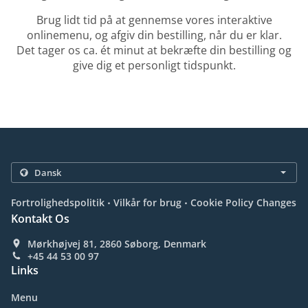
Brug lidt tid på at gennemse vores interaktive
onlinemenu, og afgiv din bestilling, når du er klar.
Det tager os ca. ét minut at bekræfte din bestilling og
give dig et personligt tidspunkt.
.
.
Fortrolighedspolitik
Vilkår for brug
Cookie Policy Changes
Kontakt Os
Mørkhøjvej 81, 2860 Søborg, Denmark
+45 44 53 00 97
Links
Menu