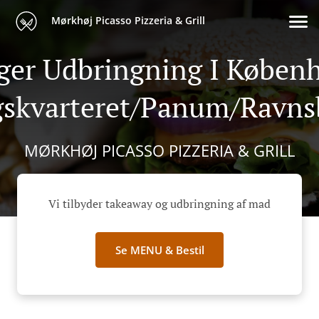
Mørkhøj Picasso Pizzeria & Grill
ger Udbringning I Køben
gskvarteret/Panum/Ravns
MØRKHØJ PICASSO PIZZERIA & GRILL
Vi tilbyder takeaway og udbringning af mad
Se MENU & Bestil