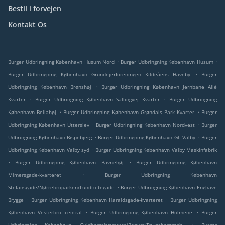
Bestil i forvejen
Kontakt Os
.
.
Burger Udbringning København Husum Nord
Burger Udbringning København Husum
.
Burger Udbringning København Grundejerforeningen Kildeåens Haveby
Burger
.
Udbringning København Brønshøj
Burger Udbringning København Jernbane Allé
.
.
Kvarter
Burger Udbringning København Sallingvej Kvarter
Burger Udbringning
.
.
København Bellahøj
Burger Udbringning København Grøndals Park Kvarter
Burger
.
.
Udbringning København Utterslev
Burger Udbringning København Nordvest
Burger
.
.
Udbringning København Bispebjerg
Burger Udbringning København Gl. Valby
Burger
.
Udbringning København Valby syd
Burger Udbringning København Valby Maskinfabrik
.
.
Burger Udbringning København Bavnehøj
Burger Udbringning København
.
Mimersgade-kvarteret
Burger Udbringning København
.
Stefansgade/Nørrebroparken/Lundtoftegade
Burger Udbringning København Enghave
.
.
Brygge
Burger Udbringning København Haraldsgade-kvarteret
Burger Udbringning
.
.
København Vesterbro central
Burger Udbringning København Holmene
Burger
.