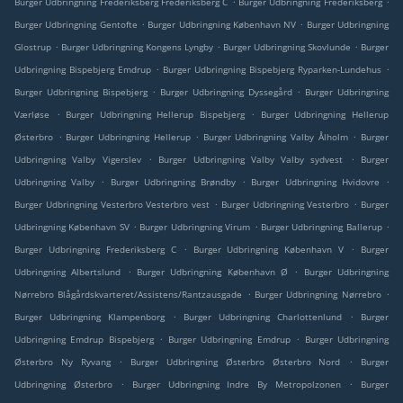
Burger Udbringning Frederiksberg Frederiksberg C
Burger Udbringning Frederiksberg
.
.
Burger Udbringning Gentofte
Burger Udbringning København NV
Burger Udbringning
.
.
.
Glostrup
Burger Udbringning Kongens Lyngby
Burger Udbringning Skovlunde
Burger
.
.
Udbringning Bispebjerg Emdrup
Burger Udbringning Bispebjerg Ryparken-Lundehus
.
.
Burger Udbringning Bispebjerg
Burger Udbringning Dyssegård
Burger Udbringning
.
.
Værløse
Burger Udbringning Hellerup Bispebjerg
Burger Udbringning Hellerup
.
.
.
Østerbro
Burger Udbringning Hellerup
Burger Udbringning Valby Ålholm
Burger
.
.
Udbringning Valby Vigerslev
Burger Udbringning Valby Valby sydvest
Burger
.
.
.
Udbringning Valby
Burger Udbringning Brøndby
Burger Udbringning Hvidovre
.
.
Burger Udbringning Vesterbro Vesterbro vest
Burger Udbringning Vesterbro
Burger
.
.
.
Udbringning København SV
Burger Udbringning Virum
Burger Udbringning Ballerup
.
.
Burger Udbringning Frederiksberg C
Burger Udbringning København V
Burger
.
.
Udbringning Albertslund
Burger Udbringning København Ø
Burger Udbringning
.
.
Nørrebro Blågårdskvarteret/Assistens/Rantzausgade
Burger Udbringning Nørrebro
.
.
Burger Udbringning Klampenborg
Burger Udbringning Charlottenlund
Burger
.
.
Udbringning Emdrup Bispebjerg
Burger Udbringning Emdrup
Burger Udbringning
.
.
Østerbro Ny Ryvang
Burger Udbringning Østerbro Østerbro Nord
Burger
.
.
Udbringning Østerbro
Burger Udbringning Indre By Metropolzonen
Burger