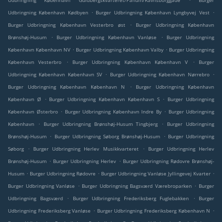
Udbringning København Guldbergskvarteret/Panum/Ravnsborggade
Burger
.
.
Udbringning København Kødbyen
Burger Udbringning København Lyngbyvej Vest
.
Burger Udbringning København Vesterbro øst
Burger Udbringning København
.
.
Brønshøj-Husum
Burger Udbringning København Vanløse
Burger Udbringning
.
.
København København NV
Burger Udbringning København Valby
Burger Udbringning
.
.
København Vesterbro
Burger Udbringning København København V
Burger
.
.
Udbringning København København SV
Burger Udbringning København Nørrebro
.
Burger Udbringning København København N
Burger Udbringning København
.
.
København Ø
Burger Udbringning København København S
Burger Udbringning
.
.
København Østerbro
Burger Udbringning København Indre By
Burger Udbringning
.
.
København
Burger Udbringning Brønshøj-Husum Tingbjerg
Burger Udbringning
.
.
Brønshøj-Husum
Burger Udbringning Søborg Brønshøj-Husum
Burger Udbringning
.
.
Søborg
Burger Udbringning Herlev Musikkvarteret
Burger Udbringning Herlev
.
.
Brønshøj-Husum
Burger Udbringning Herlev
Burger Udbringning Rødovre Brønshøj-
.
.
.
Husum
Burger Udbringning Rødovre
Burger Udbringning Vanløse Jyllingevej Kvarter
.
.
Burger Udbringning Vanløse
Burger Udbringning Bagsværd Værebroparken
Burger
.
.
Udbringning Bagsværd
Burger Udbringning Frederiksberg Fuglebakken
Burger
.
.
Udbringning Frederiksberg Vanløse
Burger Udbringning Frederiksberg København N
.
.