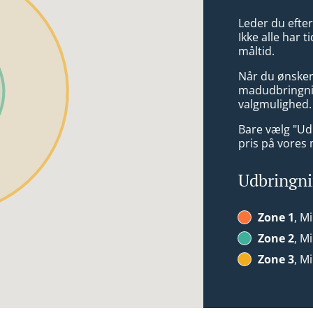
Leder du efte
Ikke alle har t
måltid.
Når du ønsker
madudbringnin
valgmulighed.
Bare vælg "Udb
pris på vores
Udbringn
Zone 1
, Mi
Zone 2
, Mi
Zone 3
, M