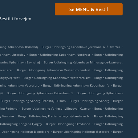
Se MENU & Bestil
Bestil i forvejen
.
.
gning København Brønshøj
Burger Udbringning København Jernbane Allé Kvarter
.
.
enhavn Utterslev
Burger Udbringning København Nordvest
Burger Udbringning
.
ngning København Bavnehøj
Burger Udbringning København Mimersgade-kvarteret
.
.
kvarteret
Burger Udbringning København Vesterbro central
Burger Udbringning
.
.
yngbyvej Vest
Burger Udbringning København Vesterbro øst
Burger Udbringning
.
.
gning København Vesterbro
Burger Udbringning København København V
Burger
.
.
 Ø
Burger Udbringning København København S
Burger Udbringning København
.
.
Burger Udbringning Søborg Brønshøj-Husum
Burger Udbringning Søborg
Burger
.
.
ning Rødovre
Burger Udbringning Vanløse Jyllingevej Kvarter
Burger Udbringning
.
.
g Vanløse
Burger Udbringning Frederiksberg København N
Burger Udbringning
.
.
 Udbringning Kongens Lyngby
Burger Udbringning Skovlunde
Burger Udbringning
.
.
r Udbringning Hellerup Bispebjerg
Burger Udbringning Hellerup Østerbro
Burger