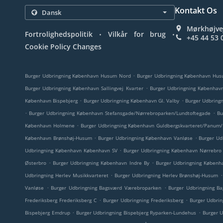
Kontakt Os
Mørkhøjve
.
.
Fortrolighedspolitik
Vilkår for brug
+45 44 53 
Cookie Policy Changes
.
Burger Udbringning København Husum Nord
Burger Udbringning København Hu
.
Burger Udbringning København Sallingvej Kvarter
Burger Udbringning København
.
.
København Bispebjerg
Burger Udbringning København Gl. Valby
Burger Udbring
.
.
Burger Udbringning København Stefansgade/Nørrebroparken/Lundtoftegade
Bu
.
København Holmene
Burger Udbringning København Guldbergskvarteret/Panum
.
.
København Brønshøj-Husum
Burger Udbringning København Vanløse
Burger U
.
Udbringning København København SV
Burger Udbringning København Nørrebro
.
.
Østerbro
Burger Udbringning København Indre By
Burger Udbringning Københ
.
.
Udbringning Herlev Musikkvarteret
Burger Udbringning Herlev Brønshøj-Husum
.
.
Vanløse
Burger Udbringning Bagsværd Værebroparken
Burger Udbringning B
.
.
Frederiksberg Frederiksberg C
Burger Udbringning Frederiksberg
Burger Udbrin
.
.
Bispebjerg Emdrup
Burger Udbringning Bispebjerg Ryparken-Lundehus
Burger U