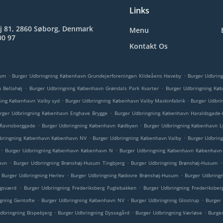
Links
j 81, 2860 Søborg, Denmark
Menu
00 97
Kontakt Os
.
.
sum
Burger Udbringning København Grundejerforeningen Kildeåens Haveby
Burger Udbrin
.
.
 Bellahøj
Burger Udbringning København Grøndals Park Kvarter
Burger Udbringning Køb
.
.
ning København Valby syd
Burger Udbringning København Valby Maskinfabrik
Burger Udbri
.
rger Udbringning København Enghave Brygge
Burger Udbringning København Haraldsgade-
.
.
/Ravnsborggade
Burger Udbringning København Kødbyen
Burger Udbringning København L
.
.
dbringning København København NV
Burger Udbringning København Valby
Burger Udbrin
.
.
Burger Udbringning København København N
Burger Udbringning København København
.
.
.
avn
Burger Udbringning Brønshøj-Husum Tingbjerg
Burger Udbringning Brønshøj-Husum
.
.
Burger Udbringning Herlev
Burger Udbringning Rødovre Brønshøj-Husum
Burger Udbring
.
.
agsværd
Burger Udbringning Frederiksberg Fuglebakken
Burger Udbringning Frederiksber
.
.
.
gning Gentofte
Burger Udbringning København NV
Burger Udbringning Glostrup
Burger
.
.
.
dbringning Bispebjerg
Burger Udbringning Dyssegård
Burger Udbringning Værløse
Burge